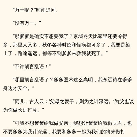
“万一呢？”时雨追问。
“没有万一。”
“那爹爹是确实不想要我了？京城冬天比家里还要冷得
多，那里人又多，秋冬各种时疫和怪病都可多了，我要是染
上了，路途遥远，都等不到爹爹来救我就死了。”
“不许胡言乱语！”
“哪里胡言乱语了？爹爹医术这么高明，我永远待在爹爹
身边才安全。”
“雨儿，古人云：‘父母之爱子，则为之计深远。’为父也该
为你做长远打算。”
“可我不想爹爹给我做父亲，我想让爹爹给我做夫君，也
不要爹爹为我计深远，我要和爹爹一起为我们的将来做打