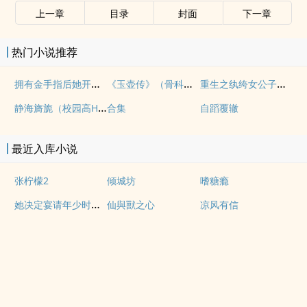
上一章
目录
封面
下一章
热门小说推荐
拥有金手指后她开始为所欲为（nph）
《玉壶传》（骨科）（兄妹）（np）
重生之纨绔女公子（NPH）
静海旖旎（校园高H）
合集
自蹈覆辙
最近入库小说
张柠檬2
倾城坊
嗜糖瘾
她决定宴请年少时的自己（1v1H）
仙與獸之心
凉风有信