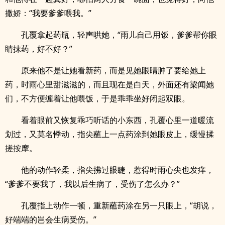
撒娇：“我要爹爹喂我。”
孔覆拿起药瓶，轻声哄她，“雨儿自己用饭，爹爹帮你眼
睛抹药，好不好？”
原来他不是让她看新药，而是见她眼睛肿了要给她上
药，时雨心里甜滋滋的，而且现在是白天，外面还有梁闻她
们，不方便缠着让他喂饭，于是乖乖坐好闭起双眼。
看着眼前又恢复乖巧听话的小东西，孔覆心里一道暖流
划过，又莫名悸动，指尖蘸上一点药涂到她眼皮上，缓慢揉
搓按摩。
他的动作轻柔，指尖拂过眼睫，惹得时雨心尖也发痒，
“爹爹不要我了，我以后生病了，受伤了怎么办？”
孔覆指上动作一顿，重新蘸药涂在另一只眼上，“胡说，
好端端的岂会生病受伤。”