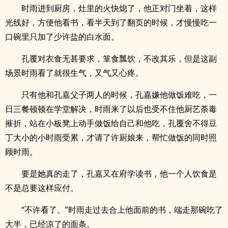
时雨进到厨房，灶里的火快熄了，他正对门坐着，这样
光线好，方便他看书，看半天到了翻页的时候，才慢慢吃一
口碗里只加了少许盐的白水面。
孔覆对衣食无甚要求，箪食瓢饮，不改其乐，但是这副
场景时雨看了就很生气，又气又心疼。
只有他和孔嘉父子两人的时候，孔嘉嫌他做饭难吃，一
日三餐顿顿在学堂解决，时雨来了以后也受不住他厨艺荼毒
摧折，站在小板凳上动手做饭给自己和他吃，孔覆舍不得豆
丁大小的小时雨受累，才请了许厨娘来，帮忙做饭的同时照
顾时雨。
要是她真的走了，孔嘉又在府学读书，他一个人饮食是
不是总要这样应付。
“不许看了。”时雨走过去合上他面前的书，端走那碗吃了
大半，已经凉了的面条。