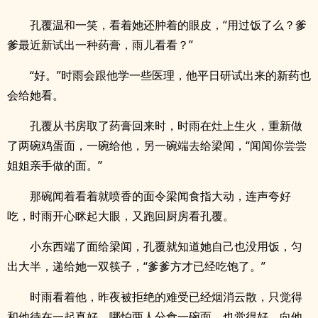
孔覆温和一笑，看着她还肿着的眼皮，“用过饭了么？爹
爹最近新试出一种药膏，雨儿看看？”
“好。”时雨会跟他学一些医理，他平日研试出来的新药也
会给她看。
孔覆从书房取了药膏回来时，时雨在灶上生火，重新做
了两碗鸡蛋面，一碗给他，另一碗端去给梁闻，“闻闻你尝尝
姐姐亲手做的面。”
那碗闻着看着就喷香的面令梁闻食指大动，连声夸好
吃，时雨开心眯起大眼，又跑回厨房看孔覆。
小东西端了面给梁闻，孔覆就知道她自己也没用饭，匀
出大半，递给她一双筷子，“爹爹方才已经吃饱了。”
时雨看着他，昨夜被拒绝的难受已经烟消云散，只觉得
和他待在一起真好，哪怕两人分食一碗面，也觉得好，向他