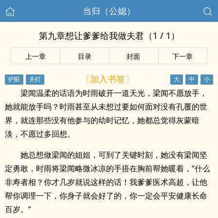
当归（公媳）
第九章想让爹爹给我做夫君（1 / 1）
上一章
目录
封面
下一章
〔加入书签〕
梁闻温柔的话语为时雨破开一道天光，梁闻不愿放手，
她就能放手吗？时雨甚至从未想过要如何面对没有孔覆的世
界，就连那些没有他参与的幼时记忆，她都总觉得灰蒙暗
淡，不愿过多回想。
她总想做梁闻的姐姐，可到了关键时刻，她没有梁闻坚
定勇敢，时雨将梁闻略微冰凉的手捂在胸前帮她暖着，“什么
非寿者相？你才几岁就说这样的话！我爹爹医术高超，让他
帮你调理一下，你身子就会好了的，你一定会平安健康长命
百岁。”