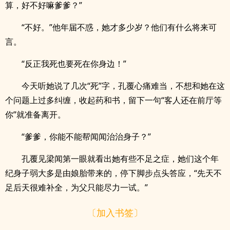
算，好不好嘛爹爹？”
“不好。”他年届不惑，她才多少岁？他们有什么将来可
言。
“反正我死也要死在你身边！”
今天听她说了几次“死”字，孔覆心痛难当，不想和她在这
个问题上过多纠缠，收起药和书，留下一句“客人还在前厅等
你”就准备离开。
“爹爹，你能不能帮闻闻治治身子？”
孔覆见梁闻第一眼就看出她有些不足之症，她们这个年
纪身子弱大多是由娘胎带来的，停下脚步点头答应，“先天不
足后天很难补全，为父只能尽力一试。”
〔加入书签〕