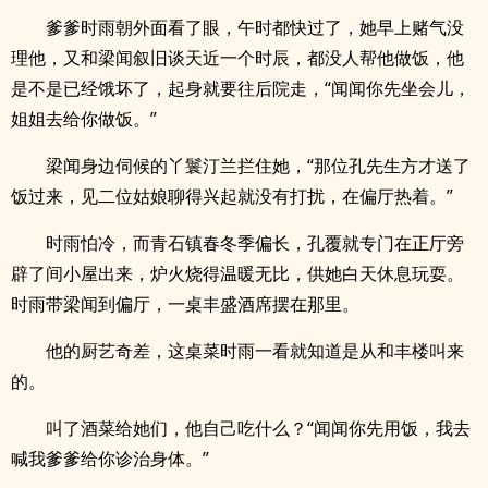
爹爹时雨朝外面看了眼，午时都快过了，她早上赌气没
理他，又和梁闻叙旧谈天近一个时辰，都没人帮他做饭，他
是不是已经饿坏了，起身就要往后院走，“闻闻你先坐会儿，
姐姐去给你做饭。”
梁闻身边伺候的丫鬟汀兰拦住她，“那位孔先生方才送了
饭过来，见二位姑娘聊得兴起就没有打扰，在偏厅热着。”
时雨怕冷，而青石镇春冬季偏长，孔覆就专门在正厅旁
辟了间小屋出来，炉火烧得温暖无比，供她白天休息玩耍。
时雨带梁闻到偏厅，一桌丰盛酒席摆在那里。
他的厨艺奇差，这桌菜时雨一看就知道是从和丰楼叫来
的。
叫了酒菜给她们，他自己吃什么？“闻闻你先用饭，我去
喊我爹爹给你诊治身体。”