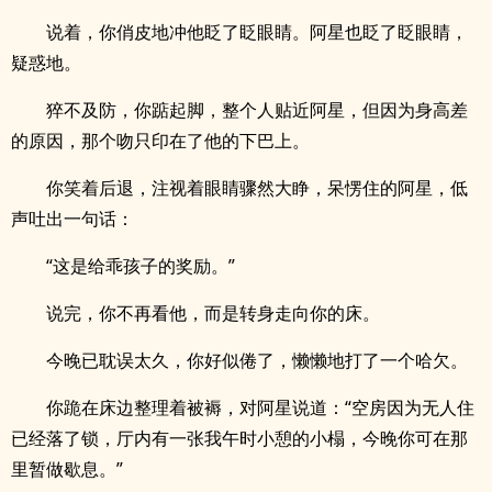
说着，你俏皮地冲他眨了眨眼睛。阿星也眨了眨眼睛，
疑惑地。
猝不及防，你踮起脚，整个人贴近阿星，但因为身高差
的原因，那个吻只印在了他的下巴上。
你笑着后退，注视着眼睛骤然大睁，呆愣住的阿星，低
声吐出一句话：
“这是给乖孩子的奖励。”
说完，你不再看他，而是转身走向你的床。
今晚已耽误太久，你好似倦了，懒懒地打了一个哈欠。
你跪在床边整理着被褥，对阿星说道：“空房因为无人住
已经落了锁，厅内有一张我午时小憩的小榻，今晚你可在那
里暂做歇息。”