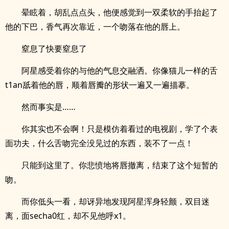
晕眩着，胡乱点点头，他便感觉到一双柔软的手抬起了
他的下巴，香气再次靠近，一个吻落在他的唇上。
窒息了快要窒息了
阿星感受着你的与他的气息交融洒。你像猫儿一样的舌
t1an舐着他的唇，顺着唇瓣的形状一遍又一遍描摹。
然而事实是……
你其实也不会啊！只是模仿着看过的电视剧，学了个表
面功夫，什么舌吻完全没见过的东西，装不了一点！
只能到这里了。你悲愤地将唇撤离，结束了这个短暂的
吻。
而你低头一看，却讶异地发现阿星浑身轻颤，双目迷
离，面secha0红，却不见他呼x1。