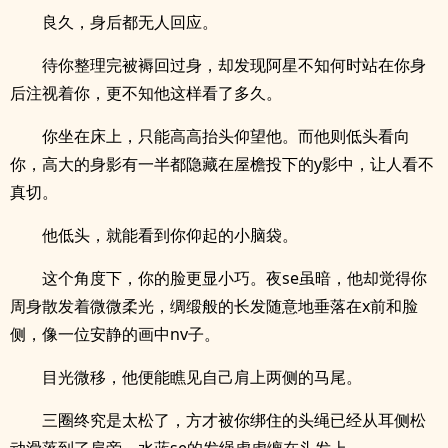
良久，身后都无人回应。
待你整理完被褥回过身，却发现阿星不知何时站在你身
后注视着你，更不知他这样看了多久。
你坐在床上，只能高高抬头仰望他。而他则低头看向
你，高大的身影有一半都隐藏在屋檐投下的y影中，让人看不
真切。
他低头，就能看到你仰起的小脑袋。
这个角度下，你的脸更显小巧。夜se虽暗，他却觉得你
周身散发着微微柔光，绸缎般的长发随意地垂落在x前和脸
侧，像一位安静的画中nv子。
目光微移，他便能瞧见自己肩上两侧的马尾。
三圈终究是太松了，方才被你绑住的头绳已经从耳侧松