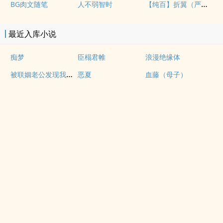
【纯百】折翼（严厉上司是小鸟）
BG肉文随笔
人不弱智时
最近入库小说
痴梦
臣榻君帷
浪漫绝缘体
被联姻老公发现我写po文后
恶夏
血藤（母子）