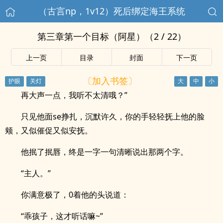
（古言np，1v12）死后绑定海王系统
第三章第一个目标（阿星）（2 / 22）
上一页
目录
封面
下一页
〔加入书签〕
再大声一点，我听不太清哦？”
只见他面se挣扎，沉默许久，你的手轻轻抚上他的脸
颊，又似催促又似安抚。
他抿了抿唇，终是一字一句清晰说出那两个字。
“主人。”
你满意极了，0着他的头说道：
“乖孩子，这才听话嘛~”