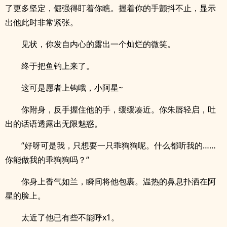
了更多坚定，倔强得盯着你瞧。握着你的手颤抖不止，显示
出他此时非常紧张。
见状，你发自内心的露出一个灿烂的微笑。
终于把鱼钓上来了。
这可是愿者上钩哦，小阿星~
你附身，反手握住他的手，缓缓凑近。你朱唇轻启，吐
出的话语透露出无限魅惑。
“好呀可是我，只想要一只乖狗狗呢。什么都听我的……
你能做我的乖狗狗吗？“
你身上香气如兰，瞬间将他包裹。温热的鼻息扑洒在阿
星的脸上。
太近了他已有些不能呼x1。