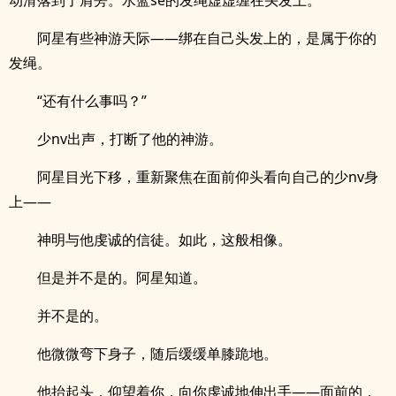
动滑落到了肩旁。水蓝se的发绳虚虚缠在头发上。
阿星有些神游天际——绑在自己头发上的，是属于你的
发绳。
“还有什么事吗？”
少nv出声，打断了他的神游。
阿星目光下移，重新聚焦在面前仰头看向自己的少nv身
上——
神明与他虔诚的信徒。如此，这般相像。
但是并不是的。阿星知道。
并不是的。
他微微弯下身子，随后缓缓单膝跪地。
他抬起头，仰望着你，向你虔诚地伸出手——面前的，